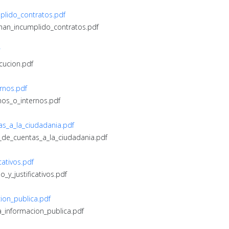
plido_contratos.pdf
_han_incumplido_contratos.pdf
cucion.pdf
ernos.pdf
nos_o_internos.pdf
s_a_la_ciudadania.pdf
_de_cuentas_a_la_ciudadania.pdf
cativos.pdf
_y_justificativos.pdf
ion_publica.pdf
a_informacion_publica.pdf