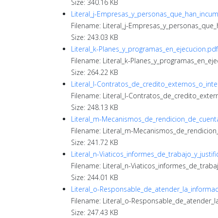
Size: 340.16 KB
Literal_j-Empresas_y_personas_que_han_incum
Filename: Literal_j-Empresas_y_personas_que
Size: 243.03 KB
Literal_k-Planes_y_programas_en_ejecucion.pdf
Filename: Literal_k-Planes_y_programas_en_eje
Size: 264.22 KB
Literal_l-Contratos_de_credito_externos_o_int
Filename: Literal_l-Contratos_de_credito_exter
Size: 248.13 KB
Literal_m-Mecanismos_de_rendicion_de_cuenta
Filename: Literal_m-Mecanismos_de_rendicion
Size: 241.72 KB
Literal_n-Viaticos_informes_de_trabajo_y_justifi
Filename: Literal_n-Viaticos_informes_de_trabajo
Size: 244.01 KB
Literal_o-Responsable_de_atender_la_informac
Filename: Literal_o-Responsable_de_atender_l
Size: 247.43 KB