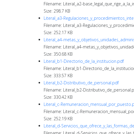
Filename: Literal_a2-base_legal_que_rige_a_la_i
Size: 298.7 KB
Literal_a3-Regulaciones_y_procedimientos_inte
Filename: Literal_a3-Regulaciones_y_procedimi
Size: 252.17 KB
Literal_a4-metas_y_objetivos_unidades_adminis
Filename: Literal_a4-metas_y_objetivos_unidad
Size: 350.68 KB
Literal_b1-Directorio_de_la_institucion.pdf
Filename: Literal_b1-Directorio_de_la_institucio
Size: 333.57 KB
Literal_b2-Distributivo_de_personal.pdf
Filename: Literal_b2-Distributivo_de_personal.
Size: 330.42 KB
Literal_c-Remuneracion_mensual_por_puesto.
Filename: Literal_c-Remuneracion_mensual_po
Size: 252.19 KB
Literal_d-Servicios_que_ofrece_y_las_formas_d
Filename: Literal_d-Servicios_que_ofrece_y_la