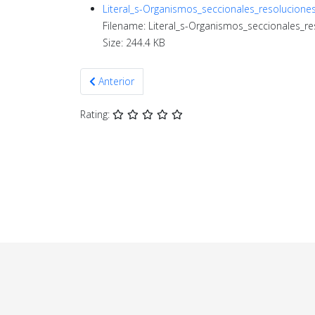
Literal_s-Organismos_seccionales_resolucione
Filename: Literal_s-Organismos_seccionales_r
Size: 244.4 KB
Artículo anterior: Septiembre 2022
Anterior
Rating: