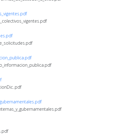
s_vigentes.pdf
_colectivos_vigentes.pdf
des.pdf
e_solicitudes.pdf
cion_publica.pdf
so_informacion_publica.pdf
f
ionDic..pdf
y_gubernamentales.pdf
internas_y_gubernamentales.pdf
s.pdf