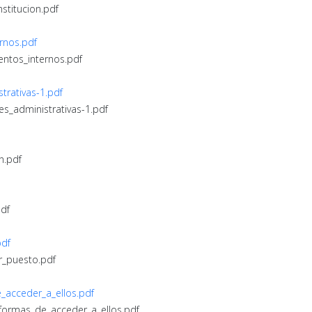
nstitucion.pdf
rnos.pdf
entos_internos.pdf
trativas-1.pdf
es_administrativas-1.pdf
n.pdf
pdf
pdf
r_puesto.pdf
e_acceder_a_ellos.pdf
s_formas_de_acceder_a_ellos.pdf