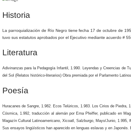
Historia
La parroquialización de Río Negro tiene fecha 17 de octubre de 195
tuvo sus estatutos aprobados por el Ejecutivo mediante acuerdo # 5
Literatura
Adivinanzas para la Pedagogía Infantil, 1.990. Leyendas y Creencias de T
del Sol (Relatos histórico-literarios) Obra premiada por el Parlamento Latin
Poesía
Huracanes de Sangre, 1.982. Ecos Telúricos, 1.983. Los Cirios de Piedra, 1.
Cósmica, 1.992, traducción al alemán por Erna Pfeiffer, publicado en Mag
Magazín Cultural Latinoamericano, Xicoatl, Salzburgo, Mayo/Junio, 1.995, 
Sus ensayos lingüísticos han aparecido en lenguas eslavas y en Japonés. Es