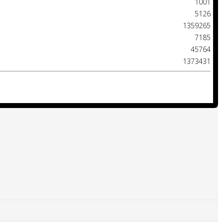
1001
5126
1359265
7185
45764
1373431