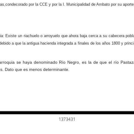
stas,condecorado por la CCE y por la I. Municipalidad de Ambato por su aporte 
a: Existe un riachuelo o arroyuelo que ahora baja cerca a su cabecera pob
debido a que la antigua hacienda integrada a finales de los años 1800 y prin
rroquia se haya denominado Río Negro, es la de que el río Pastaza, e
tes. Dato que es menos determinante.
1
3
7
3
4
3
1