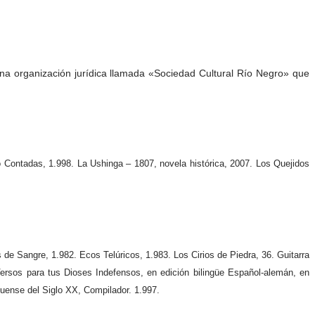
una organización jurídica llamada «Sociedad Cultural Río Negro» que
 Contadas, 1.998. La Ushinga – 1807, novela histórica, 2007. Los Quejidos
 de Sangre, 1.982. Ecos Telúricos, 1.983. Los Cirios de Piedra, 36. Guitarra
Versos para tus Dioses Indefensos, en edición bilingüe Español-alemán, en
huense del Siglo XX, Compilador. 1.997.