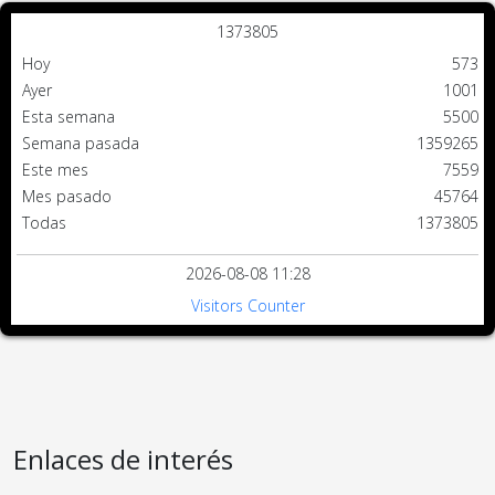
1
3
7
3
8
0
5
Hoy
573
Ayer
1001
Esta semana
5500
Semana pasada
1359265
Este mes
7559
Mes pasado
45764
Todas
1373805
2026-08-08 11:28
Visitors Counter
Enlaces de interés