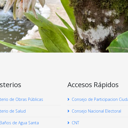
sterios
Accesos Rápidos
terio de Obras Públicas
Consejo de Participacion Ciu
terio de Salud
Consejo Nacional Electoral
Baños de Agua Santa
CNT