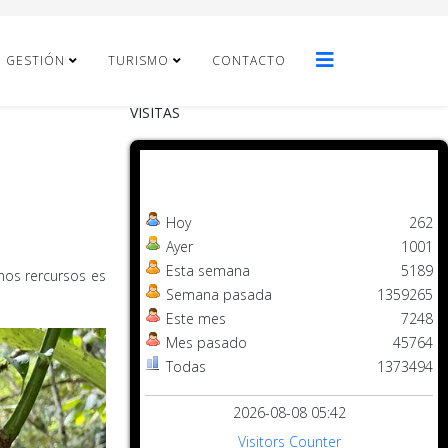
E GESTIÓN
TURISMO
CONTACTO
VISITAS
Hoy
262
Ayer
1001
Esta semana
5189
hos rercursos es
Semana pasada
1359265
Este mes
7248
Mes pasado
45764
Todas
1373494
2026-08-08 05:42
Visitors Counter