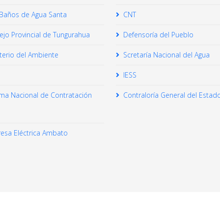
Baños de Agua Santa
CNT
jo Provincial de Tungurahua
Defensoría del Pueblo
terio del Ambiente
Scretaría Nacional del Agua
IESS
ema Nacional de Contratación
Contraloría General del Estad
esa Eléctrica Ambato
© 2026 Your Company. All Rights Reserved. Designed By JoomShaper