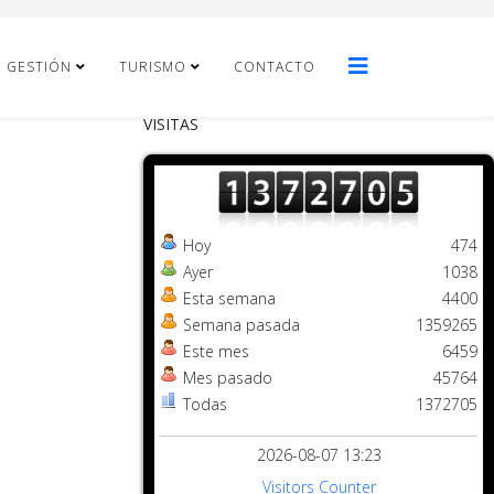
E GESTIÓN
TURISMO
CONTACTO
VISITAS
Hoy
474
Ayer
1038
Esta semana
4400
Semana pasada
1359265
Este mes
6459
Mes pasado
45764
Todas
1372705
2026-08-07 13:23
Visitors Counter