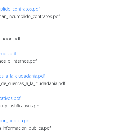
plido_contratos.pdf
_han_incumplido_contratos.pdf
cucion.pdf
ernos.pdf
nos_o_internos.pdf
s_a_la_ciudadania.pdf
_de_cuentas_a_la_ciudadania.pdf
cativos.pdf
_y_justificativos.pdf
ion_publica.pdf
a_informacion_publica.pdf