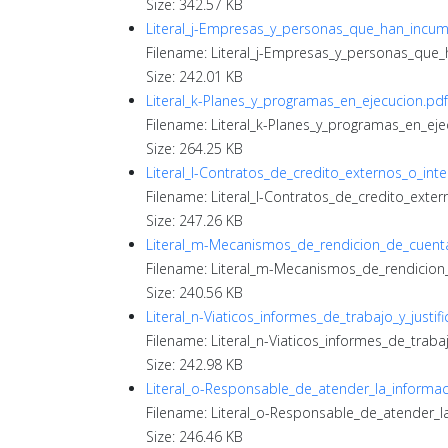
Size: 342.57 KB
Literal_j-Empresas_y_personas_que_han_incum
Filename: Literal_j-Empresas_y_personas_que
Size: 242.01 KB
Literal_k-Planes_y_programas_en_ejecucion.pdf
Filename: Literal_k-Planes_y_programas_en_eje
Size: 264.25 KB
Literal_l-Contratos_de_credito_externos_o_int
Filename: Literal_l-Contratos_de_credito_exter
Size: 247.26 KB
Literal_m-Mecanismos_de_rendicion_de_cuenta
Filename: Literal_m-Mecanismos_de_rendicion
Size: 240.56 KB
Literal_n-Viaticos_informes_de_trabajo_y_justifi
Filename: Literal_n-Viaticos_informes_de_trabajo
Size: 242.98 KB
Literal_o-Responsable_de_atender_la_informac
Filename: Literal_o-Responsable_de_atender_l
Size: 246.46 KB