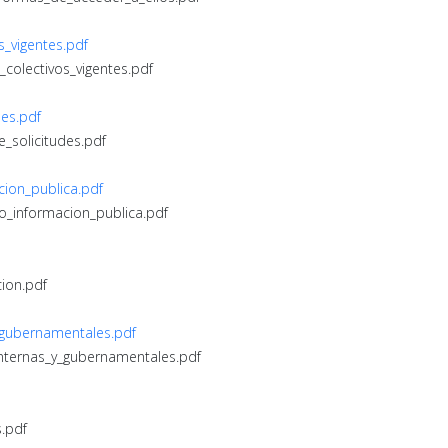
s_vigentes.pdf
_colectivos_vigentes.pdf
des.pdf
e_solicitudes.pdf
cion_publica.pdf
so_informacion_publica.pdf
cion.pdf
y_gubernamentales.pdf
internas_y_gubernamentales.pdf
s.pdf