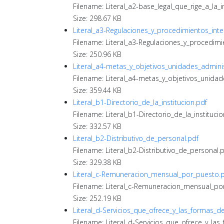
Filename: Literal_a2-base_legal_que_rige_a_la_i
Size: 298.67 KB
Literal_a3-Regulaciones_y_procedimientos_inte
Filename: Literal_a3-Regulaciones_y_procedimi
Size: 250.96 KB
Literal_a4-metas_y_objetivos_unidades_adminis
Filename: Literal_a4-metas_y_objetivos_unidad
Size: 359.44 KB
Literal_b1-Directorio_de_la_institucion.pdf
Filename: Literal_b1-Directorio_de_la_institucio
Size: 332.57 KB
Literal_b2-Distributivo_de_personal.pdf
Filename: Literal_b2-Distributivo_de_personal.
Size: 329.38 KB
Literal_c-Remuneracion_mensual_por_puesto.
Filename: Literal_c-Remuneracion_mensual_po
Size: 252.19 KB
Literal_d-Servicios_que_ofrece_y_las_formas_d
Filename: Literal_d-Servicios_que_ofrece_y_la