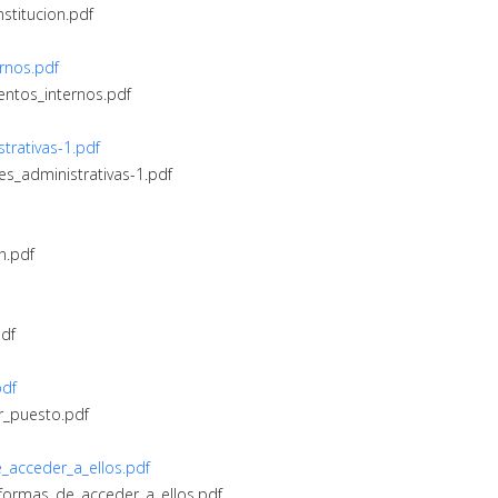
nstitucion.pdf
rnos.pdf
entos_internos.pdf
trativas-1.pdf
es_administrativas-1.pdf
n.pdf
pdf
pdf
r_puesto.pdf
e_acceder_a_ellos.pdf
s_formas_de_acceder_a_ellos.pdf