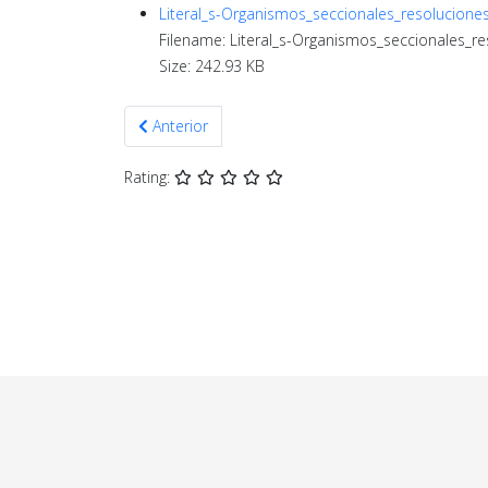
Literal_s-Organismos_seccionales_resolucione
Filename: Literal_s-Organismos_seccionales_r
Size: 242.93 KB
Artículo anterior: Agosto 2022
Anterior
Rating: