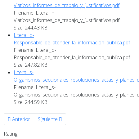
Viaticos_informes_de_trabajo_y_justificativos.pdf
Filename: Literal_n-
Viaticos_informes_de_trabajo_y_justificativos.pdf
Size: 244.43 KB
Literal_o-
Responsable_de_atender_la_informacion_publica.pdf
Filename: Literal_o-
Responsable_de_atender_la_informacion_publica.pdf
Size: 247.82 KB
Literal_s-
Organismos_seccionales_resoluciones_actas_y_planes_d
Filename: Literal_s-
Organismos_seccionales_resoluciones_actas_y_planes_d
Size: 244.59 KB
Artículo anterior: Octubre 2022
Artículo siguiente: Agosto 2022
Anterior
Siguiente
Rating: