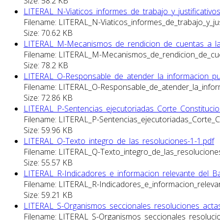
Size: 58.2 KB
LITERAL_N-Viaticos_informes_de_trabajo_y_justificativos
Filename: LITERAL_N-Viaticos_informes_de_trabajo_y_just
Size: 70.62 KB
LITERAL_M-Mecanismos_de_rendicion_de_cuentas_a_la_
Filename: LITERAL_M-Mecanismos_de_rendicion_de_cuen
Size: 78.2 KB
LITERAL_O-Responsable_de_atender_la_informacion_pub
Filename: LITERAL_O-Responsable_de_atender_la_inform
Size: 72.86 KB
LITERAL_P-Sentencias_ejecutoriadas_Corte_Constitucion
Filename: LITERAL_P-Sentencias_ejecutoriadas_Corte_Co
Size: 59.96 KB
LITERAL_Q-Texto_integro_de_las_resoluciones-1-1.pdf
Filename: LITERAL_Q-Texto_integro_de_las_resoluciones
Size: 55.57 KB
LITERAL_R-Indicadores_e_informacion_relevante_del_Ba
Filename: LITERAL_R-Indicadores_e_informacion_releva
Size: 59.21 KB
LITERAL_S-Organismos_seccionales_resoluciones_actas
Filename: LITERAL_S-Organismos_seccionales_resolucio