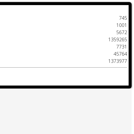
745
1001
5672
1359265
7731
45764
1373977