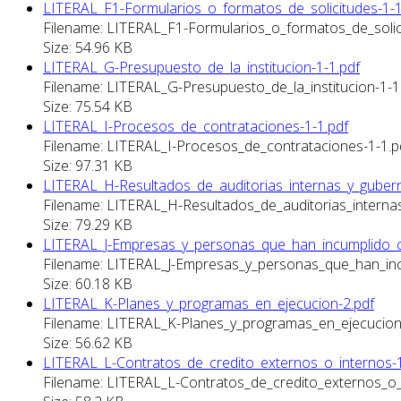
LITERAL_F1-Formularios_o_formatos_de_solicitudes-1-1
Filename: LITERAL_F1-Formularios_o_formatos_de_solic
Size: 54.96 KB
LITERAL_G-Presupuesto_de_la_institucion-1-1.pdf
Filename: LITERAL_G-Presupuesto_de_la_institucion-1-1
Size: 75.54 KB
LITERAL_I-Procesos_de_contrataciones-1-1.pdf
Filename: LITERAL_I-Procesos_de_contrataciones-1-1.p
Size: 97.31 KB
LITERAL_H-Resultados_de_auditorias_internas_y_guber
Filename: LITERAL_H-Resultados_de_auditorias_interna
Size: 79.29 KB
LITERAL_J-Empresas_y_personas_que_han_incumplido_c
Filename: LITERAL_J-Empresas_y_personas_que_han_inc
Size: 60.18 KB
LITERAL_K-Planes_y_programas_en_ejecucion-2.pdf
Filename: LITERAL_K-Planes_y_programas_en_ejecucion
Size: 56.62 KB
LITERAL_L-Contratos_de_credito_externos_o_internos-1
Filename: LITERAL_L-Contratos_de_credito_externos_o_