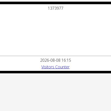
1
3
7
3
9
7
7
2026-08-08 16:15
Visitors Counter