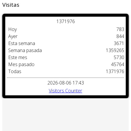
Visitas
1
3
7
1
9
7
6
Hoy
783
Ayer
844
Esta semana
3671
Semana pasada
1359265
Este mes
5730
Mes pasado
45764
Todas
1371976
2026-08-06 17:43
Visitors Counter