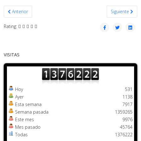
Artículo anterior: REUNIÓN CON EL OBJETIVO DE REPOTENCIAR L
Artículo sigu
Anterior
Siguiente
Rating:
VISITAS
Hoy
531
Ayer
1138
Esta semana
7917
Semana pasada
1359265
Este mes
9976
Mes pasado
45764
Todas
1376222