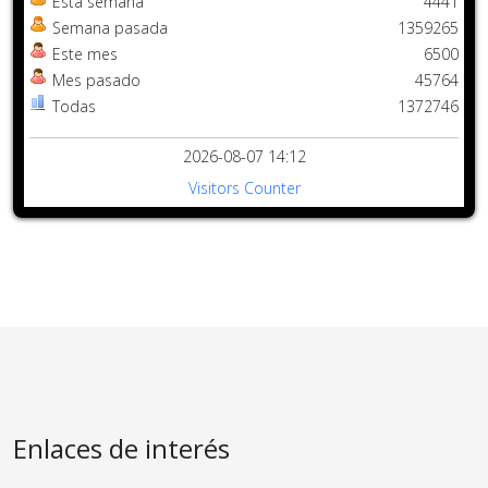
Esta semana
4441
Semana pasada
1359265
Este mes
6500
Mes pasado
45764
Todas
1372746
2026-08-07 14:12
Visitors Counter
Enlaces de interés