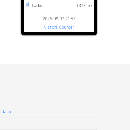
Todas
1373133
2026-08-07 21:57
Visitors Counter
dadana