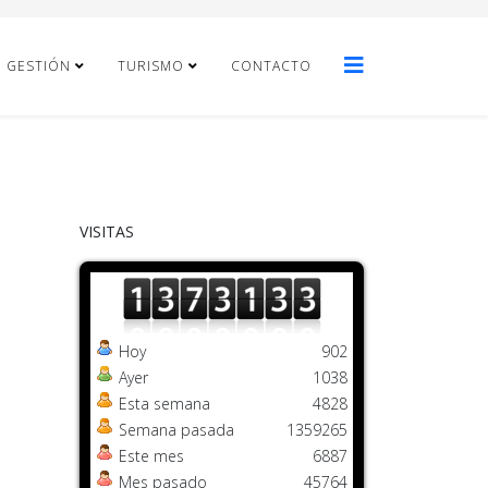
E GESTIÓN
TURISMO
CONTACTO
VISITAS
Hoy
902
Ayer
1038
Esta semana
4828
Semana pasada
1359265
Este mes
6887
Mes pasado
45764