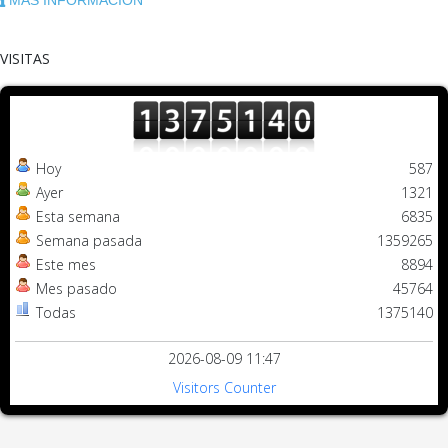
MÁS INFORMACIÓN
VISITAS
Hoy
587
Ayer
1321
Esta semana
6835
Semana pasada
1359265
Este mes
8894
Mes pasado
45764
Todas
1375140
2026-08-09 11:47
Visitors Counter