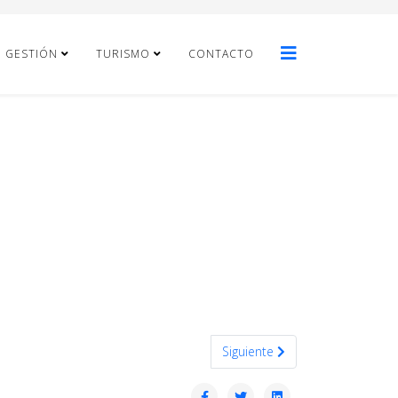
E GESTIÓN
TURISMO
CONTACTO
Artículo siguiente: SEPTIEMBRE
Siguiente