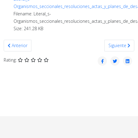
Organismos_seccionales_resoluciones_actas_y_planes_de_desa
Filename: Literal_s-
Organismos_seccionales_resoluciones_actas_y_planes_de_desa
Size: 241.28 KB
Artículo anterior: Junio 2022
Artículo siguien
Anterior
Siguiente
Rating: