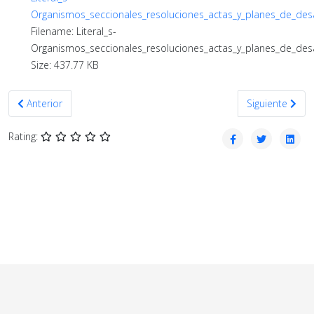
Organismos_seccionales_resoluciones_actas_y_planes_de_desa
Filename: Literal_s-
Organismos_seccionales_resoluciones_actas_y_planes_de_desa
Size: 437.77 KB
Artículo anterior: Mayo 2023
Artículo siguie
Anterior
Siguiente
Rating: