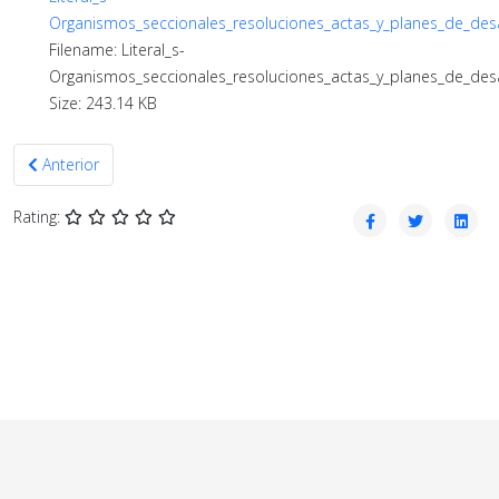
Organismos_seccionales_resoluciones_actas_y_planes_de_desa
Filename: Literal_s-
Organismos_seccionales_resoluciones_actas_y_planes_de_desa
Size: 243.14 KB
Artículo anterior: Febrero 2023
Anterior
Rating: